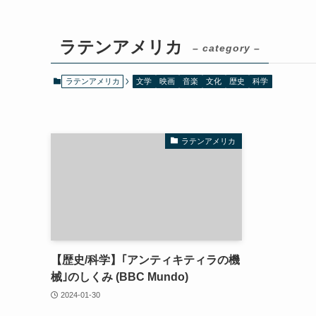
ラテンアメリカ
– category –
ラテンアメリカ
文学
映画
音楽
文化
歴史
科学
ラテンアメリカ
【歴史/科学】｢アンティキティラの機
械｣のしくみ (BBC Mundo)
2024-01-30