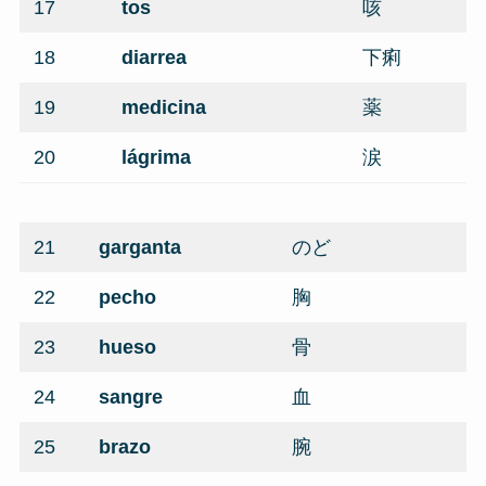
17
tos
咳
18
diarrea
下痢
19
medicina
薬
20
lágrima
涙
21
garganta
のど
22
pecho
胸
23
hueso
骨
24
sangre
血
25
brazo
腕