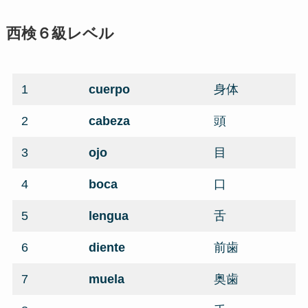
西検６級レベル
1
cuerpo
身体
2
cabeza
頭
3
ojo
目
4
boca
口
5
lengua
舌
6
diente
前歯
7
muela
奥歯