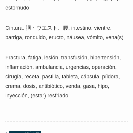
estornudo
Cintura, 胴・ウエスト、腰, intestino, vientre,
barriga, ronquido, eructo, náusea, vómito, vena(s)
Fractura, fatiga, lesión, transfusión, hipertensión,
inflamación, ambulancia, urgencias, operación,
cirugía, receta, pastilla, tableta, cápsula, píldora,
crema, dosis, antibiótico, venda, gasa, hipo,
inyección, (estar) resfriado