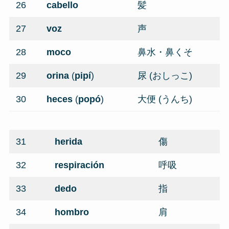
26
cabello
髪
27
voz
声
28
moco
鼻水・鼻くそ
29
orina
(
pipí
)
尿 (おしっこ)
30
heces
(
popó
)
大便 (うんち)
31
herida
傷
32
respiración
呼吸
33
dedo
指
34
hombro
肩