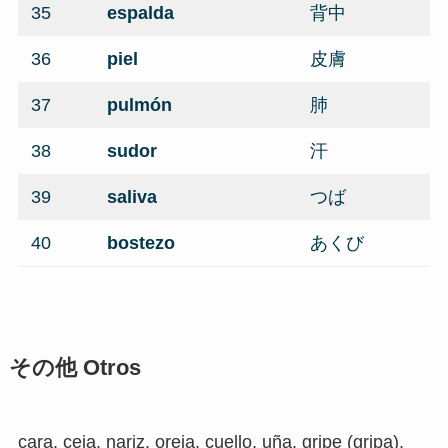
35
espalda
背中
36
piel
皮膚
37
pulmón
肺
38
sudor
汗
39
saliva
つば
40
bostezo
あくび
その他 Otros
cara, ceja, nariz, oreja, cuello, uña, gripe (gripa),