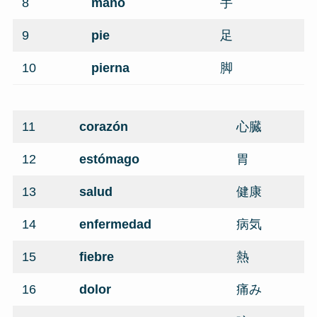
8
mano
手
9
pie
足
10
pierna
脚
11
corazón
心臓
12
estómago
胃
13
salud
健康
14
enfermedad
病気
15
fiebre
熱
16
dolor
痛み