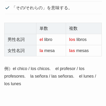
「その/それらの」を意味する。
単数
複数
男性名詞
el
libro
los
libros
女性名詞
la
mesa
las
mesas
例）el chico / los chicos. el profesor / los
profesores. la señora / las señoras. el lunes /
los lunes