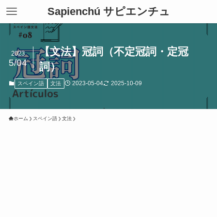
Sapienchú サピエンチュ
【文法】冠詞（不定冠詞・定冠
2023
5/04
詞）
2023-05-04
2025-10-09
スペイン語
文法
ホーム
スペイン語
文法